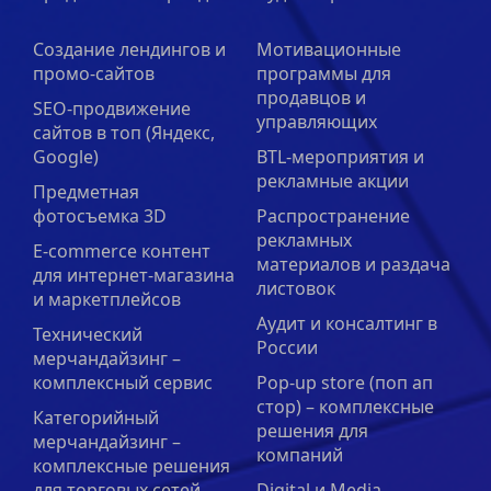
Создание лендингов и
Мотивационные
промо-сайтов
программы для
продавцов и
SEO-продвижение
управляющих
сайтов в топ (Яндекс,
Google)
BTL-мероприятия и
рекламные акции
Предметная
фотосъемка 3D
Распространение
рекламных
E-commerce контент
материалов и раздача
для интернет-магазина
листовок
и маркетплейсов
Аудит и консалтинг в
Технический
России
мерчандайзинг –
комплексный сервис
Pop-up store (поп ап
стор) – комплексные
Категорийный
решения для
мерчандайзинг –
компаний
комплексные решения
для торговых сетей,
Digital и Media